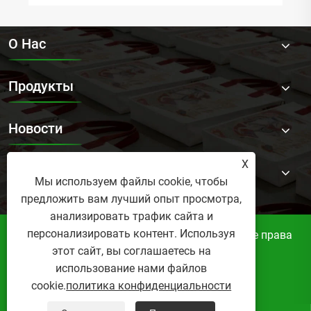
О Нас
Продукты
Новости
X
Контакты
Мы используем файлы cookie, чтобы
предложить вам лучший опыт просмотра,
анализировать трафик сайта и
персонализировать контент. Используя
Copyright © 2026 Фабрика ремесел Бонни. Все права
этот сайт, вы соглашаетесь на
защищены.
использование нами файлов
Links
Sitemap
RSS
XML
cookie.
политика конфиденциальности
политика конфиденциальности